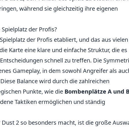
ingen, während sie gleichzeitig ihre eigenen
Spielplatz der Profis?
Spielplatz der Profis etabliert, und das aus vielen
ie Karte eine klare und einfache Struktur, die es
 Entscheidungen schnell zu treffen. Die Symmetr
genes Gameplay, in dem sowohl Angreifer als auc
. Diese Balance wird durch die zahlreichen
egischen Punkte, wie die
Bombenplätze A und 
iedene Taktiken ermöglichen und ständig
er Dust 2 so besonders macht, ist die große Ausw