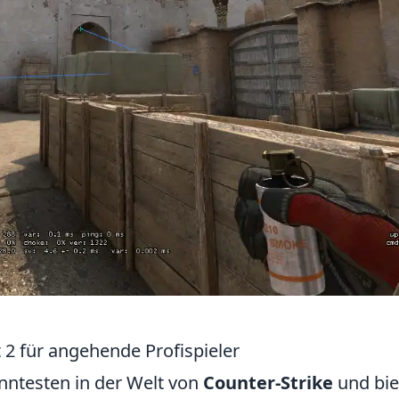
2 für angehende Profispieler
anntesten in der Welt von
Counter-Strike
und bie