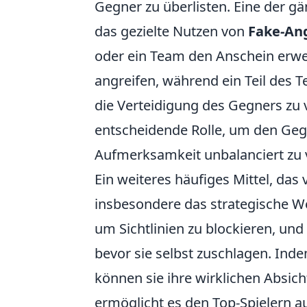
Gegner zu überlisten. Eine der g
das gezielte Nutzen von
Fake-Ang
oder ein Team den Anschein erwe
angreifen, während ein Teil des T
die Verteidigung des Gegners zu 
entscheidende Rolle, um den Geg
Aufmerksamkeit unbalanciert zu v
Ein weiteres häufiges Mittel, das 
insbesondere das strategische W
um Sichtlinien zu blockieren, un
bevor sie selbst zuschlagen. Indem
können sie ihre wirklichen Absic
ermöglicht es den Top-Spielern a