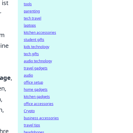
ist
tools
parenting
r
tech travel
laptops
kitchen accessories
um
student gifts
eine
kids technology
tech gifts
audio technology
travel gadgets
audio
sage
,
office setup
en,
home gadgets
kitchen gadgets
,
office accessories
n,
Crypto
business accessories
travel tips
ihre
headphones