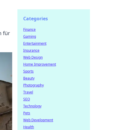
Categories
Finance
 für
Gaming
Entertainment
Insurance
Web Design
Home Improvement
Sports
Beauty
Photography
Travel
SEO
Technology
Pets
Web Development
Health