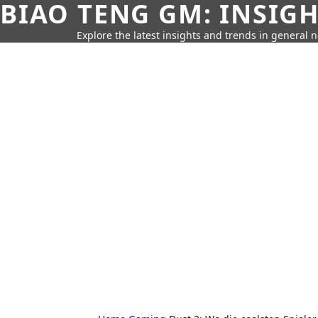
BIAO TENG GM: INSIG
Explore the latest insights and trends in general 