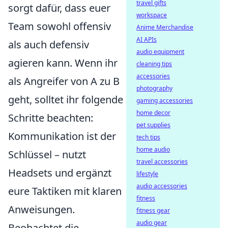
travel gifts
sorgt dafür, dass euer
workspace
Team sowohl offensiv
Anime Merchandise
AI APIs
als auch defensiv
audio equipment
agieren kann. Wenn ihr
cleaning tips
accessories
als Angreifer von A zu B
photography
geht, solltet ihr folgende
gaming accessories
home decor
Schritte beachten:
pet supplies
Kommunikation ist der
tech tips
home audio
Schlüssel – nutzt
travel accessories
Headsets und ergänzt
lifestyle
audio accessories
eure Taktiken mit klaren
fitness
Anweisungen.
fitness gear
audio gear
Beobachtet die