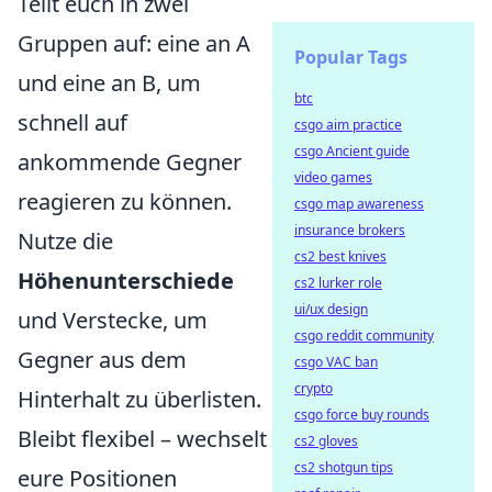
Teilt euch in zwei
Gruppen auf: eine an A
Popular Tags
und eine an B, um
btc
schnell auf
csgo aim practice
csgo Ancient guide
ankommende Gegner
video games
reagieren zu können.
csgo map awareness
insurance brokers
Nutze die
cs2 best knives
Höhenunterschiede
cs2 lurker role
ui/ux design
und Verstecke, um
csgo reddit community
Gegner aus dem
csgo VAC ban
crypto
Hinterhalt zu überlisten.
csgo force buy rounds
Bleibt flexibel – wechselt
cs2 gloves
cs2 shotgun tips
eure Positionen