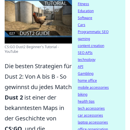
Fitness
Education
Software
Cars
Programmatic SEO
gaming
content creation
CS:GO Dust2 Beginner's Tutorial -
YouTube
SEO APIs
technology
Die besten Strategien für
API
Gambling
Dust 2: Von A bis B - So
home office
gewinnst du jedes Match
mobile accessories
biking
Dust 2
ist einer der
health tips
bekanntesten Maps in
tech accessories
car accessories
der Geschichte von
laptop accessories
CS:GO
, und die
office organization