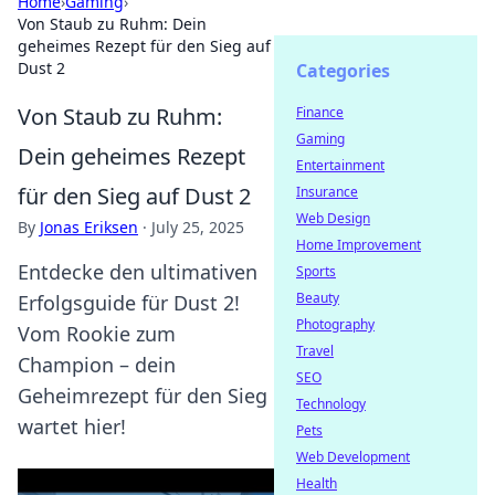
Home
›
Gaming
›
Von Staub zu Ruhm: Dein
geheimes Rezept für den Sieg auf
Dust 2
Categories
Von Staub zu Ruhm:
Finance
Gaming
Dein geheimes Rezept
Entertainment
für den Sieg auf Dust 2
Insurance
Web Design
By
Jonas Eriksen
·
July 25, 2025
Home Improvement
Entdecke den ultimativen
Sports
Beauty
Erfolgsguide für Dust 2!
Photography
Vom Rookie zum
Travel
Champion – dein
SEO
Geheimrezept für den Sieg
Technology
wartet hier!
Pets
Web Development
Health