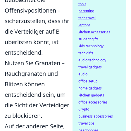
tools
Offensivpositionen –
parenting
tech travel
sicherzustellen, dass ihr
laptops
die Verteidiger auf B
kitchen accessories
student gifts
überlisten könnt, ist
kids technology
entscheidend.
tech gifts
audio technology
Nutzen Sie Granaten –
travel gadgets
Rauchgranaten und
audio
office setup
Blitzen können
home gadgets
entscheidend sein, um
kitchen gadgets
office accessories
die Sicht der Verteidiger
Crypto
zu blockieren.
business accessories
travel tips
Auf der anderen Seite,
headphones