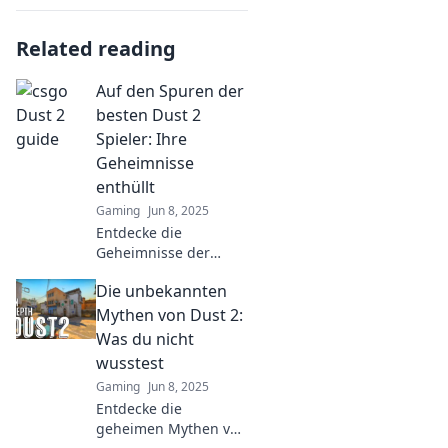
Related reading
Auf den Spuren der
besten Dust 2
Spieler: Ihre
Geheimnisse
enthüllt
Gaming
Jun 8, 2025
Entdecke die
Geheimnisse der
besten Dust 2 Spieler!
Die unbekannten
Lerne ihre Taktiken
und Tricks kennen, die
Mythen von Dust 2:
dich zum nächsten
Was du nicht
Champion machen!
wusstest
Gaming
Jun 8, 2025
Entdecke die
geheimen Mythen von