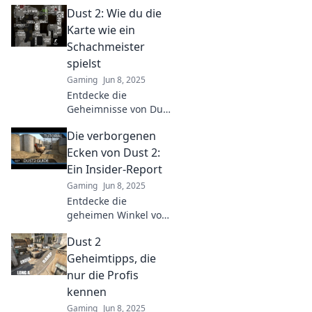
Dust 2! Was du über
Dust 2: Wie du die
die legendäre Map
nicht wusstest und
Karte wie ein
warum sie dein Spiel
Schachmeister
verändern könnte.
spielst
Gaming
Jun 8, 2025
Entdecke die
Geheimnisse von Dust
2 und spiele wie ein
Die verborgenen
Schachmeister! Tipps
und Strategien, die
Ecken von Dust 2:
deinen Gegnern das
Ein Insider-Report
Fürchten lehren!
Gaming
Jun 8, 2025
Entdecke die
geheimen Winkel von
Dust 2! Exklusive
Dust 2
Einblicke und
Geheimtipps, die
Geheimtipps, die
jeder Spieler kennen
nur die Profis
sollte. Verpasse nicht
kennen
diesen Insider-Report!
Gaming
Jun 8, 2025