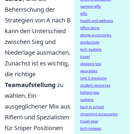
gaming gifts
Beherrschung der
gifts
Strategien von A nach B
health and wellness
office decor
kann den Unterschied
phone accessories
zwischen Sieg und
productivity
tech gadgets
Niederlage ausmachen.
travel
Zunächst ist es wichtig,
vlogging tips
wearables
die richtige
UAE E-Invoicing
Teamaufstellung
zu
student resources
lighting tips
wählen. Ein
gadgets
ausgeglichener Mix aus
back to school
streaming accessories
Riflern und Spezialisten
travel gear
für Sniper Positionen
tech reviews