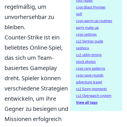
roof repair
regelmäßig, um
csgo Blast Premier
golf
unvorhersehbar zu
csgo warm-up routines
bleiben.
party make up
csgo settings
Counter-Strike ist ein
cs2 Vertigo guide
beliebtes Online-Spiel,
sephora
cs2 utility timing
das sich um Team-
stock photos
basiertes Gameplay
csgo rare patterns
csgo save rounds
dreht. Spieler können
adventure travel
verschiedene Strategien
cs2 funny moments
cs2 Overwatch system
entwickeln, um ihre
View all tags
Gegner zu besiegen und
Missionen erfolgreich