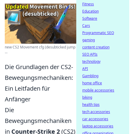
Fitness
Education
Software
Cars
Programmatic SEO
gaming
content creation
new CS2 Movement cfg (desubticked jump
...
SEO APIs
technology
Die Grundlagen der CS2-
API
Gambling
Bewegungsmechaniken:
home office
Ein Leitfaden für
mobile accessories
biking
Anfänger
health tips
Die
tech accessories
car accessories
Bewegungsmechaniken
laptop accessories
in
Counter-Strike 2
(CS2)
office organization