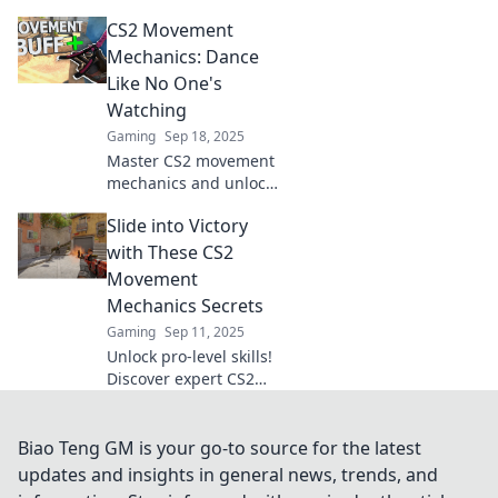
your gameplay!
CS2 Movement
Discover pro tips and
tricks to unleash your
Mechanics: Dance
full potential on the
Like No One's
dance floor.
Watching
Gaming
Sep 18, 2025
Master CS2 movement
mechanics and unlock
your hidden potential!
Slide into Victory
Learn to dance through
the game like a pro—
with These CS2
click to discover the
Movement
secrets!
Mechanics Secrets
Gaming
Sep 11, 2025
Unlock pro-level skills!
Discover expert CS2
movement mechanics
that will elevate your
gameplay and slide
Biao Teng GM is your go-to source for the latest
you into victory.
updates and insights in general news, trends, and