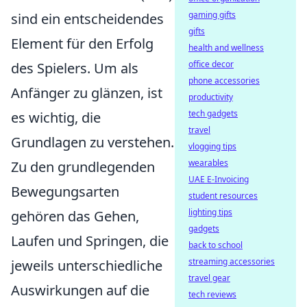
gaming gifts
sind ein entscheidendes
gifts
Element für den Erfolg
health and wellness
office decor
des Spielers. Um als
phone accessories
Anfänger zu glänzen, ist
productivity
tech gadgets
es wichtig, die
travel
Grundlagen zu verstehen.
vlogging tips
wearables
Zu den grundlegenden
UAE E-Invoicing
Bewegungsarten
student resources
lighting tips
gehören das Gehen,
gadgets
Laufen und Springen, die
back to school
streaming accessories
jeweils unterschiedliche
travel gear
Auswirkungen auf die
tech reviews