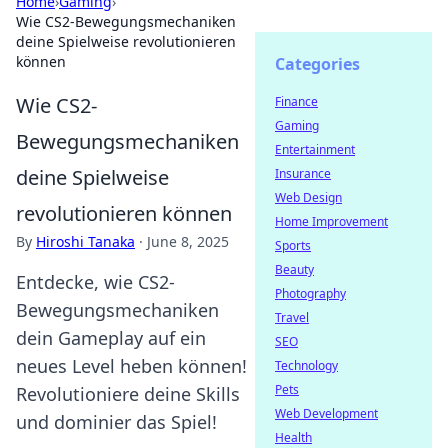
Home
›
Gaming
›
Wie CS2-Bewegungsmechaniken
deine Spielweise revolutionieren
können
Categories
Wie CS2-
Finance
Gaming
Bewegungsmechaniken
Entertainment
deine Spielweise
Insurance
Web Design
revolutionieren können
Home Improvement
By
Hiroshi Tanaka
·
June 8, 2025
Sports
Beauty
Entdecke, wie CS2-
Photography
Bewegungsmechaniken
Travel
dein Gameplay auf ein
SEO
neues Level heben können!
Technology
Pets
Revolutioniere deine Skills
Web Development
und dominier das Spiel!
Health