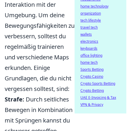
Interaktion mit der
home technology
organization
Umgebung. Um deine
tech lifestyle
Bewegungsfähigkeiten zu
travel tech
wallets
verbessern, solltest du
electronics
regelmäßig trainieren
keyboards
office lighting
und verschiedene Maps
home tech
erkunden. Einige
Sports Betting
Crypto Casino
Grundlagen, die du nicht
Crypto Sports Betting
vergessen solltest, sind:
Crypto Betting
UAE E-Invoicing & Tax
Strafe:
Durch seitliches
VPN & Privacy
Bewegen in Kombination
mit Sprüngen kannst du
schwerer getroffen