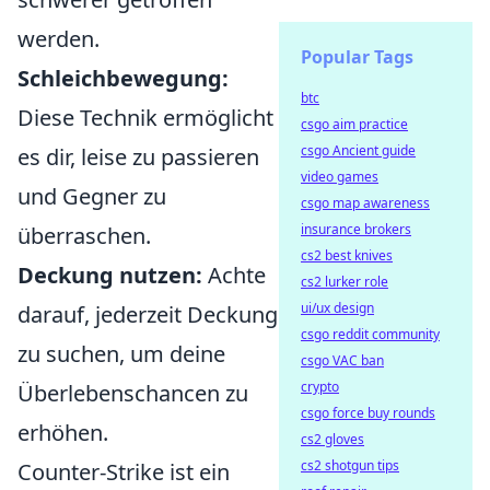
werden.
Popular Tags
Schleichbewegung:
btc
Diese Technik ermöglicht
csgo aim practice
csgo Ancient guide
es dir, leise zu passieren
video games
und Gegner zu
csgo map awareness
insurance brokers
überraschen.
cs2 best knives
Deckung nutzen:
Achte
cs2 lurker role
ui/ux design
darauf, jederzeit Deckung
csgo reddit community
zu suchen, um deine
csgo VAC ban
crypto
Überlebenschancen zu
csgo force buy rounds
erhöhen.
cs2 gloves
cs2 shotgun tips
Counter-Strike ist ein