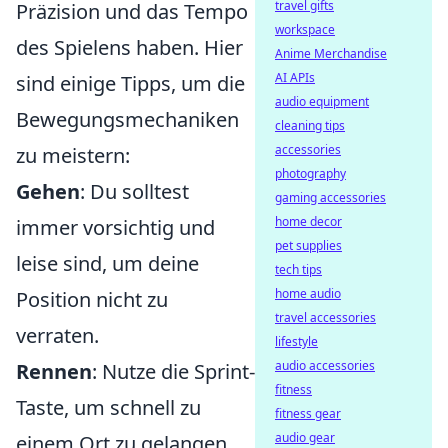
travel gifts
Präzision und das Tempo
workspace
des Spielens haben. Hier
Anime Merchandise
AI APIs
sind einige Tipps, um die
audio equipment
Bewegungsmechaniken
cleaning tips
accessories
zu meistern:
photography
Gehen
: Du solltest
gaming accessories
home decor
immer vorsichtig und
pet supplies
leise sind, um deine
tech tips
home audio
Position nicht zu
travel accessories
verraten.
lifestyle
audio accessories
Rennen
: Nutze die Sprint-
fitness
Taste, um schnell zu
fitness gear
audio gear
einem Ort zu gelangen,