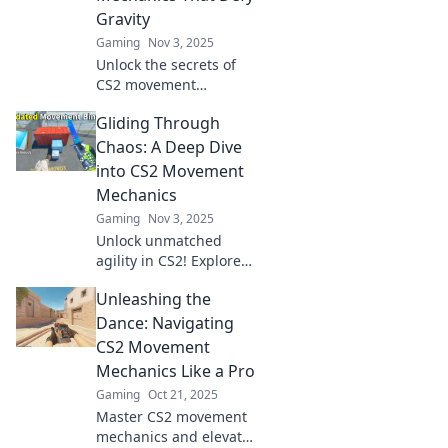
Gravity
Gaming
Nov 3, 2025
Unlock the secrets of
CS2 movement
mechanics! Elevate
Gliding Through
your gameplay with
gravity-defying tips
Chaos: A Deep Dive
and tricks. Discover
into CS2 Movement
how to dominate the
Mechanics
competition!
Gaming
Nov 3, 2025
Unlock unmatched
agility in CS2! Explore
essential movement
Unleashing the
mechanics that will
elevate your gameplay
Dance: Navigating
and conquer the chaos.
CS2 Movement
Mechanics Like a Pro
Gaming
Oct 21, 2025
Master CS2 movement
mechanics and elevate