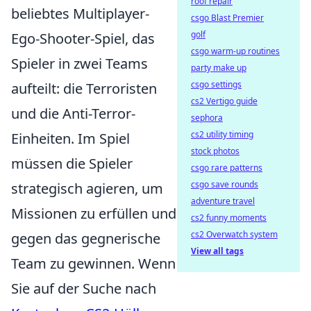
roof repair
beliebtes Multiplayer-
csgo Blast Premier
golf
Ego-Shooter-Spiel, das
csgo warm-up routines
Spieler in zwei Teams
party make up
csgo settings
aufteilt: die Terroristen
cs2 Vertigo guide
und die Anti-Terror-
sephora
cs2 utility timing
Einheiten. Im Spiel
stock photos
müssen die Spieler
csgo rare patterns
csgo save rounds
strategisch agieren, um
adventure travel
Missionen zu erfüllen und
cs2 funny moments
cs2 Overwatch system
gegen das gegnerische
View all tags
Team zu gewinnen. Wenn
Sie auf der Suche nach