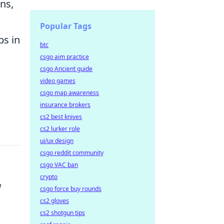
ns,
Popular Tags
ps in
btc
csgo aim practice
csgo Ancient guide
video games
csgo map awareness
insurance brokers
cs2 best knives
cs2 lurker role
ui/ux design
csgo reddit community
csgo VAC ban
crypto
w
csgo force buy rounds
cs2 gloves
cs2 shotgun tips