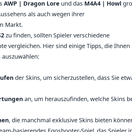
as
AWP | Dragon Lore
und das
M4A4 | Howl
gro
Aussehens als auch wegen ihrer
m Markt.
S2
zu finden, sollten Spieler verschiedene
 vergleichen. Hier sind einige Tipps, die Ihnen
ns auszuwählen:
tufen
der Skins, um sicherzustellen, dass Sie etw
rtungen
an, um herauszufinden, welche Skins b
nen
, die manchmal exklusive Skins bieten könne
Team-basierendes Egoshooter-Spiel, das Spieler i