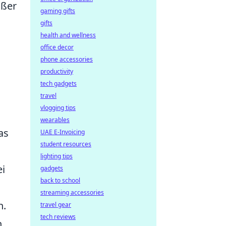
ßer
gaming gifts
gifts
health and wellness
office decor
phone accessories
productivity
tech gadgets
travel
vlogging tips
wearables
as
UAE E-Invoicing
student resources
lighting tips
ei
gadgets
back to school
streaming accessories
n.
travel gear
tech reviews
n