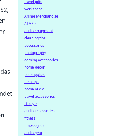
travel gifts
CS2,
workspace
Anime Merchandise
en
AI APIs
hr
audio equipment
cleaning tips
accessories
photography
gaming accessories
home decor
 das
pet supplies
tech tips
home audio
endet
travel accessories
lifestyle
audio accessories
n.
fitness
fitness gear
audio gear