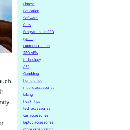
Fitness
Education
Software
Cars
Programmatic SEO
gaming
content creation
SEO APIs
technology
API
Gambling
auch
home office
mobile accessories
ch
biking
nity
health tips
tech accessories
car accessories
er
laptop accessories
office organization