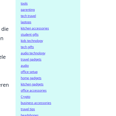
tools
parenting
tech travel
laptops
 die
kitchen accessories
student gifts
en
kids technology
tech gifts
audio technology
ele
travel gadgets
audio
office setup
home gadgets
eren
kitchen gadgets
office accessories
Crypto
business accessories
travel tips
headphones