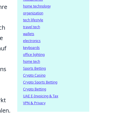
hre
home technology
organization
tech lifestyle
ch
travel tech
wallets
he
electronics
auf
keyboards
office lighting
home tech
ins
Sports Betting
Crypto Casino
Crypto Sports Betting
Crypto Betting
UAE E-Invoicing & Tax
kt
VPN & Privacy
hlen.