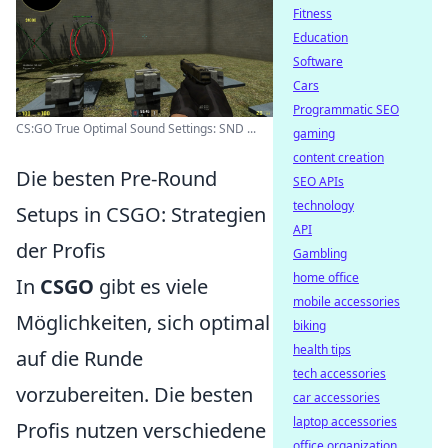
Fitness
Education
Software
Cars
Programmatic SEO
CS:GO True Optimal Sound Settings: SND ...
gaming
content creation
Die besten Pre-Round
SEO APIs
technology
Setups in CSGO: Strategien
API
der Profis
Gambling
home office
In
CSGO
gibt es viele
mobile accessories
Möglichkeiten, sich optimal
biking
health tips
auf die Runde
tech accessories
vorzubereiten. Die besten
car accessories
laptop accessories
Profis nutzen verschiedene
office organization