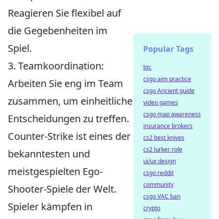
Reagieren Sie flexibel auf
die Gegebenheiten im
Spiel.
Popular Tags
3. Teamkoordination:
btc
csgo aim practice
Arbeiten Sie eng im Team
csgo Ancient guide
zusammen, um einheitliche
video games
csgo map awareness
Entscheidungen zu treffen.
insurance brokers
Counter-Strike ist eines der
cs2 best knives
cs2 lurker role
bekanntesten und
ui/ux design
meistgespielten Ego-
csgo reddit
community
Shooter-Spiele der Welt.
csgo VAC ban
Spieler kämpfen in
crypto