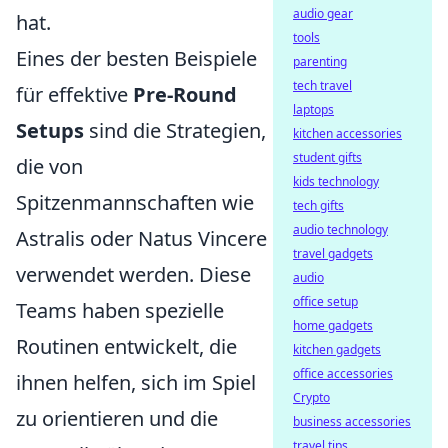
audio gear
hat.
tools
Eines der besten Beispiele
parenting
tech travel
für effektive
Pre-Round
laptops
Setups
sind die Strategien,
kitchen accessories
student gifts
die von
kids technology
Spitzenmannschaften wie
tech gifts
audio technology
Astralis oder Natus Vincere
travel gadgets
verwendet werden. Diese
audio
office setup
Teams haben spezielle
home gadgets
Routinen entwickelt, die
kitchen gadgets
office accessories
ihnen helfen, sich im Spiel
Crypto
zu orientieren und die
business accessories
travel tips