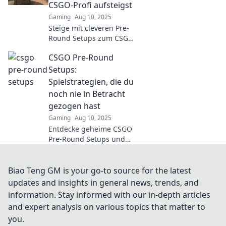
dominiere deine Gegner
CSGO-Profi aufsteigst
wie nie zuvor.
Gaming
Aug 10, 2025
Steige mit cleveren Pre-
Round Setups zum CSGO-
Profi auf! Entdecke die
CSGO Pre-Round
besten Strategien für
triumphale Matches und
Setups:
dominiere das Spiel!
Spielstrategien, die du
noch nie in Betracht
gezogen hast
Gaming
Aug 10, 2025
Entdecke geheime CSGO
Pre-Round Setups und
Strategien, die dein Spiel
revolutionieren werden!
Jetzt lernen und Gegner
Biao Teng GM is your go-to source for the latest
überraschen!
updates and insights in general news, trends, and
information. Stay informed with our in-depth articles
and expert analysis on various topics that matter to
you.