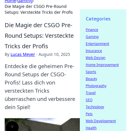
Home
›
Gaming
›
Die Magie der CSGO Pre-Round
Setups: Versteckte Tricks der Profis
Categories
Die Magie der CSGO Pre-
Finance
Round Setups: Versteckte
Gaming
Entertainment
Tricks der Profis
Insurance
By
Lucas Meyer
·
August 10, 2025
Web Design
Home Improvement
Entdecke die geheimen Pre-
Sports
Round Setups der CSGO-
Beauty
Profis! Lass dich von
Photography
versteckten Tricks
Travel
überraschen und verbessere
SEO
dein Spiel!
Technology
Pets
Web Development
Health