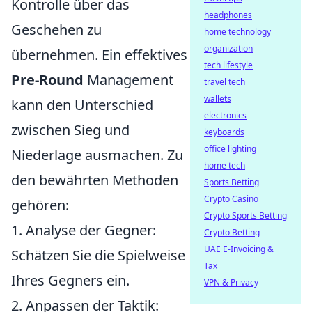
Kontrolle über das
headphones
Geschehen zu
home technology
organization
übernehmen. Ein effektives
tech lifestyle
Pre-Round
Management
travel tech
wallets
kann den Unterschied
electronics
zwischen Sieg und
keyboards
office lighting
Niederlage ausmachen. Zu
home tech
den bewährten Methoden
Sports Betting
Crypto Casino
gehören:
Crypto Sports Betting
1. Analyse der Gegner:
Crypto Betting
UAE E-Invoicing &
Schätzen Sie die Spielweise
Tax
Ihres Gegners ein.
VPN & Privacy
2. Anpassen der Taktik: