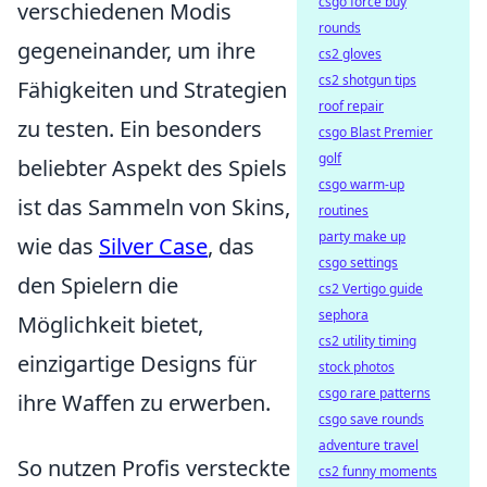
csgo force buy
verschiedenen Modis
rounds
gegeneinander, um ihre
cs2 gloves
cs2 shotgun tips
Fähigkeiten und Strategien
roof repair
zu testen. Ein besonders
csgo Blast Premier
golf
beliebter Aspekt des Spiels
csgo warm-up
ist das Sammeln von Skins,
routines
party make up
wie das
Silver Case
, das
csgo settings
den Spielern die
cs2 Vertigo guide
sephora
Möglichkeit bietet,
cs2 utility timing
einzigartige Designs für
stock photos
csgo rare patterns
ihre Waffen zu erwerben.
csgo save rounds
adventure travel
So nutzen Profis versteckte
cs2 funny moments