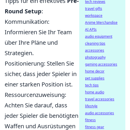
Tipps für ein effektives
Pre-
tech reviews
travel gifts
Round Setup
:
workspace
Kommunikation:
Anime Merchandise
AI APIs
Informieren Sie Ihr Team
audio equipment
über Ihre Pläne und
cleaning tips
accessories
Strategien.
photography
Positionierung: Stellen Sie
gaming accessories
home decor
sicher, dass jeder Spieler in
pet supplies
einer starken Position ist.
tech tips
home audio
Ressourcenzuweisung:
travel accessories
Achten Sie darauf, dass
lifestyle
audio accessories
jeder Spieler die benötigten
fitness
Waffen und Ausrüstungen
fitness gear