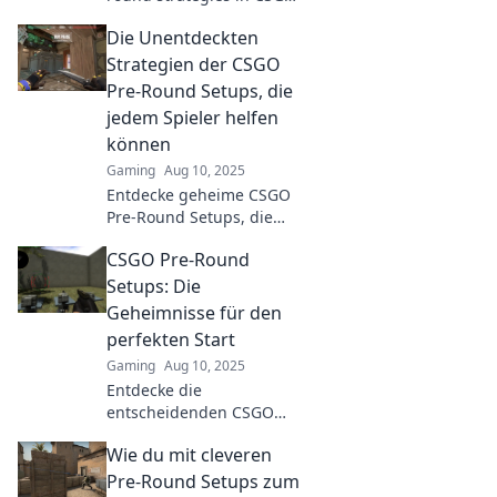
Turn the tide in your favor
Die Unentdeckten
with these quirky tactics
that leave opponents
Strategien der CSGO
baffled!
Pre-Round Setups, die
jedem Spieler helfen
können
Gaming
Aug 10, 2025
Entdecke geheime CSGO
Pre-Round Setups, die
dein Spiel
CSGO Pre-Round
revolutionieren! Kleiner
Aufwand, großer Erfolg –
Setups: Die
jetzt klicken und
Geheimnisse für den
strategisch gewinnen!
perfekten Start
Gaming
Aug 10, 2025
Entdecke die
entscheidenden CSGO
Pre-Round Setups! Hol dir
Wie du mit cleveren
insider Tipps für den
perfekten Start und
Pre-Round Setups zum