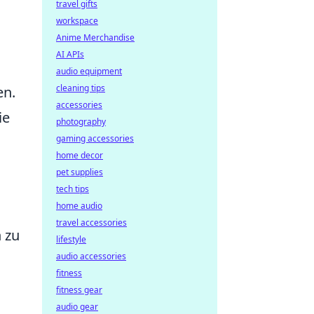
travel gifts
workspace
Anime Merchandise
AI APIs
audio equipment
cleaning tips
en.
accessories
ie
photography
gaming accessories
home decor
pet supplies
tech tips
home audio
travel accessories
 zu
lifestyle
audio accessories
fitness
fitness gear
audio gear