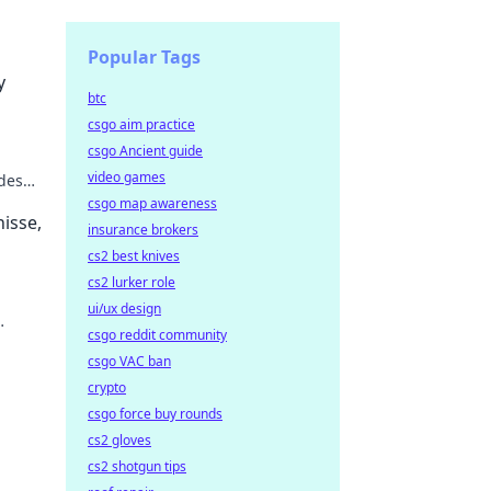
Popular Tags
y
btc
csgo aim practice
csgo Ancient guide
video games
ides
!
csgo map awareness
isse,
insurance brokers
cs2 best knives
cs2 lurker role
ui/ux design
csgo reddit community
 lesen
csgo VAC ban
crypto
csgo force buy rounds
cs2 gloves
cs2 shotgun tips