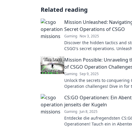
Related reading
Mission Unleashed: Navigatin
Secret Operations of CSGO
Gaming
Nov 3, 2025
Discover the hidden tactics and st
CSGO's secret operations. Unleash 
and dominate the battlefield like 
Mission Possible: Unraveling t
before!
of CSGO Operation Challenge
Gaming
Sep 9, 2025
Unlock the secrets to conquering
Operation challenges! Dive in for ti
and strategies to level up your g
CS:GO Operationen: Ein Aben
jenseits der Kugeln
Gaming
Jun 8, 2025
Entdecke die aufregendsten CS:G
Operationen! Tauch ein in Abente
Strategien und unvergessliche M