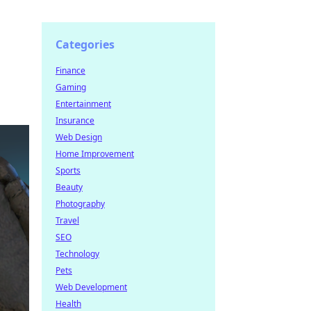
Categories
Finance
Gaming
Entertainment
Insurance
Web Design
Home Improvement
Sports
Beauty
Photography
Travel
SEO
Technology
Pets
Web Development
Health