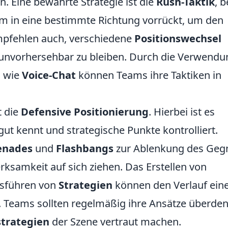
 Eine bewährte Strategie ist die
Rush-Taktik
, b
 in eine bestimmte Richtung vorrückt, um den
mpfehlen auch, verschiedene
Positionswechsel
unvorhersehbar zu bleiben. Durch die Verwendu
 wie
Voice-Chat
können Teams ihre Taktiken in
t die
Defensive Positionierung
. Hierbei ist es
gut kennt und strategische Punkte kontrolliert.
enades
und
Flashbangs
zur Ablenkung des Geg
rksamkeit auf sich ziehen. Das Erstellen von
usführen von
Strategien
können den Verlauf ein
. Teams sollten regelmäßig ihre Ansätze überde
trategien
der Szene vertraut machen.