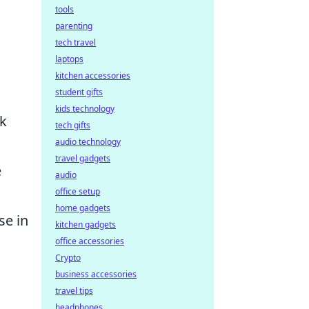
tools
parenting
tech travel
laptops
kitchen accessories
student gifts
kids technology
ck
tech gifts
audio technology
travel gadgets
e
audio
office setup
home gadgets
se in
kitchen gadgets
office accessories
Crypto
business accessories
travel tips
headphones