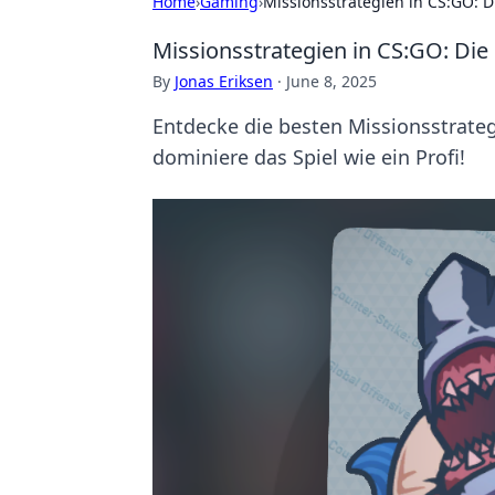
Home
›
Gaming
›
Missionsstrategien in CS:GO: D
Missionsstrategien in CS:GO: Die 
By
Jonas Eriksen
·
June 8, 2025
Entdecke die besten Missionsstrateg
dominiere das Spiel wie ein Profi!