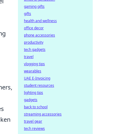
ei
gaming gifts
gifts
health and wellness
office decor
ng
phone accessories
productivity
tech gadgets
travel
vlogging tips
wearables
UAE E-Invoicing
student resources
ners,
lighting tips
gadgets
back to school
es
streaming accessories
nken
travel gear
tech reviews