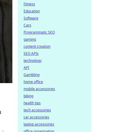
Fitness
Education
Software
Cars
Programmatic SEO
gaming
content creation
SEO APIs
technology
API
Gambling
home office
mobile accessories
biking
health tips
tech accessories
u
car accessories
laptop accessories
office organization