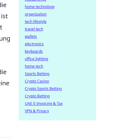
die
home technology
organization
ist
tech lifestyle
t
travel tech
wallets
mung
electronics
keyboards
office lighting
home tech
die
Sports Betting
Crypto Casino
ine
Crypto Sports Betting
Crypto Betting
UAE E-Invoicing & Tax
VPN & Privacy