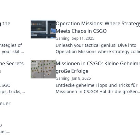
g the
Operation Missions: Where Strateg
Meets Chaos in CSGO
Gaming
Sep 11, 2025
rategies of
Unleash your tactical genius! Dive into
your skills
Operation Missions where strategy coll
never
with chaos in CSGO—join the action now
he Secrets
Missionen in CS:GO: Kleine Geheimn
s
große Erfolge
Gaming
Jun 8, 2025
 CSGO
Entdecke geheime Tipps und Tricks für
ps, tricks,
Missionen in CS:GO! Hol dir die großen
ame!
Erfolge mit kleinen Geheimnissen. Jetzt
teuer
und dominieren!
O
uer,
omente –